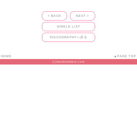
< BACK
NEXT >
SINGLE LIST
DISCOGRAPHYへ戻る
HOME
PAGE TOP
(c)benibenibeni.com