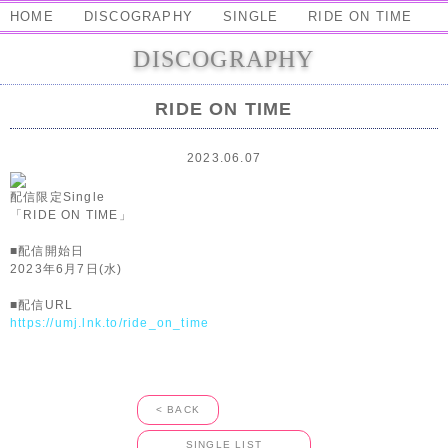
HOME
DISCOGRAPHY
SINGLE
RIDE ON TIME
DISCOGRAPHY
RIDE ON TIME
2023.06.07
配信限定Single
「RIDE ON TIME」
■配信開始日
2023年6月7日(水)
■配信URL
https://umj.lnk.to/ride_on_time
< BACK
SINGLE LIST