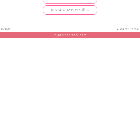
DISCOGRAPHYへ戻る
HOME
PAGE TOP
(c)benibenibeni.com