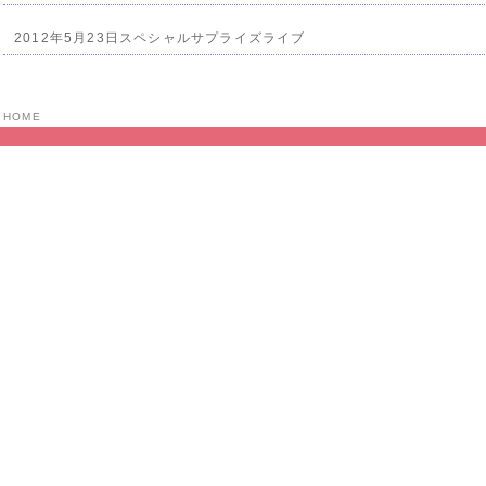
2012年5月23日スペシャルサプライズライブ
HOME