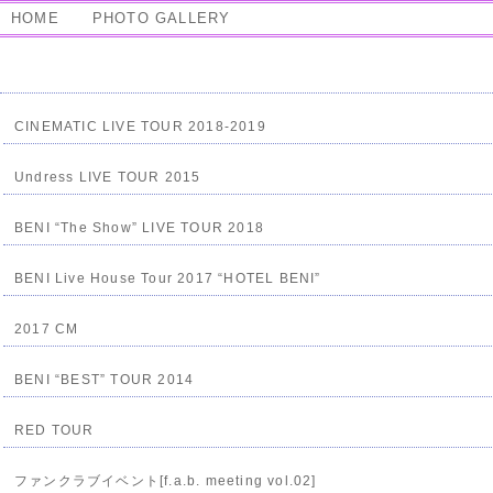
HOME
PHOTO GALLERY
CINEMATIC LIVE TOUR 2018-2019
Undress LIVE TOUR 2015
BENI “The Show” LIVE TOUR 2018
BENI Live House Tour 2017 “HOTEL BENI”
2017 CM
BENI “BEST” TOUR 2014
RED TOUR
ファンクラブイベント[f.a.b. meeting vol.02]