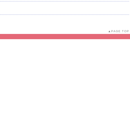
PAGE TOP