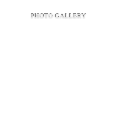
PHOTO GALLERY