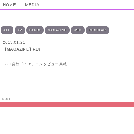
HOME
MEDIA
ALL
TV
RADIO
MAGAZINE
WEB
REGULAR
2013.01.21
【MAGAZINE】R18
1/21発行「R18」インタビュー掲載
HOME