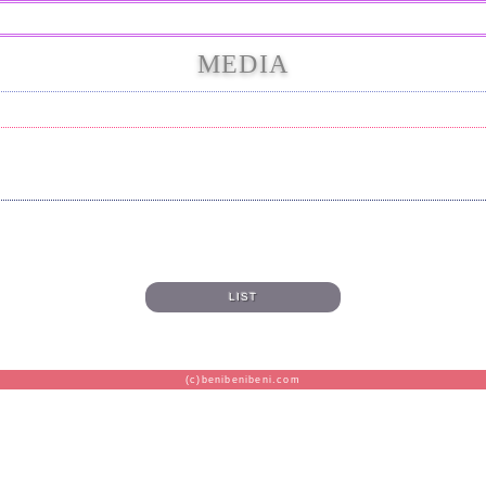
MEDIA
LIST
(c)benibenibeni.com