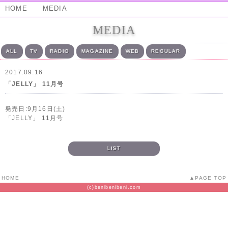
HOME
MEDIA
MEDIA
ALL
TV
RADIO
MAGAZINE
WEB
REGULAR
2017.09.16
「JELLY」 11月号
発売日:9月16日(土)
「JELLY」 11月号
LIST
HOME
PAGE TOP
(c)benibenibeni.com