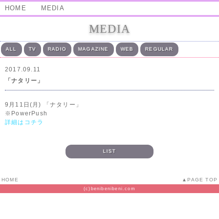
HOME
MEDIA
MEDIA
ALL
TV
RADIO
MAGAZINE
WEB
REGULAR
2017.09.11
「ナタリー」
9月11日(月) 「ナタリー」
※PowerPush
詳細はコチラ
LIST
HOME
PAGE TOP
(c)benibenibeni.com