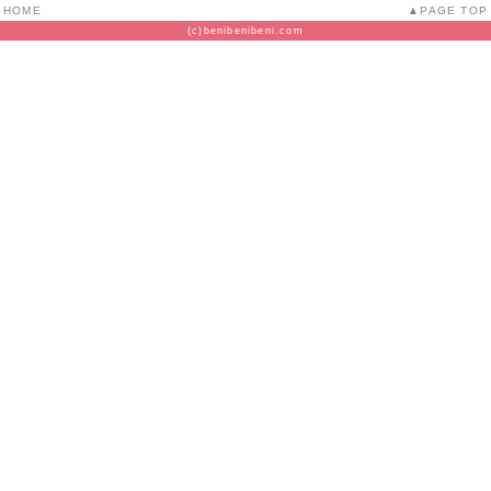
HOME
PAGE TOP
(c)benibenibeni.com