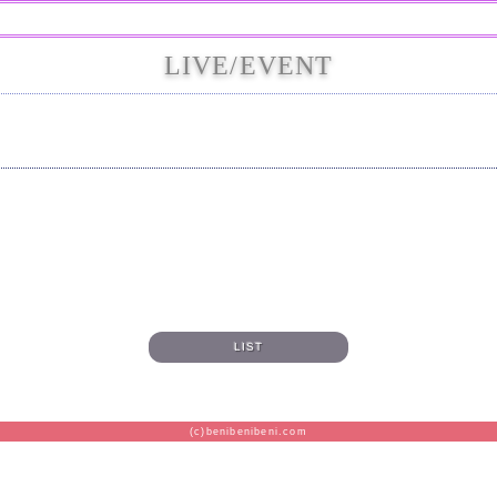
LIVE/EVENT
LIST
(c)benibenibeni.com