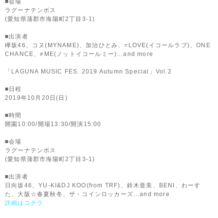
■会場
ラグーナテンボス
(愛知県蒲郡市海陽町2丁目3-1)
■出演者
欅坂46、コヌ(MYNAME)、加治ひとみ、=LOVE(イコールラブ)、ONE
CHANCE、≠ME(ノットイコールミー)…and more
「LAGUNA MUSIC FES. 2019 Autumn Special」Vol.2
■日程
2019年10月20日(日)
■時間
開園10:00/開場13:30/開演15:00
■会場
ラグーナテンボス
(愛知県蒲郡市海陽町2丁目3-1)
■出演者
日向坂46、YU-KI&DJ KOO(from TRF)、鈴木亜美、BENI、わーす
た、大阪☆春夏秋冬、ザ・コインロッカーズ…and more
詳細はコチラ