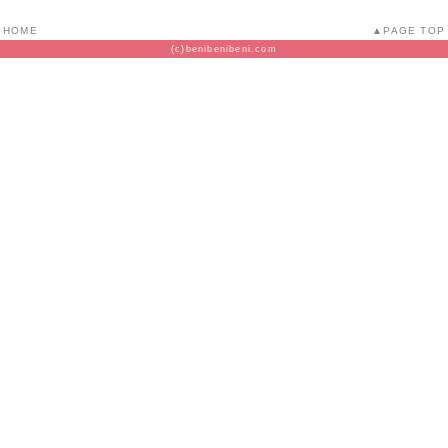
HOME
PAGE TOP
(c)benibenibeni.com